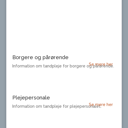
Tandplejeinformations samlede
katalog med produkter, ydelser
og services
Borgere og pårørende
Se mere her
Information om tandpleje for borgere og pårørende.
Plejepersonale
Se mere her
Information om tandpleje for plejepersonalet.