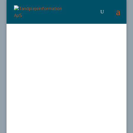
Tandplejeinformation
ApS
- Viden og vejledning om
tandpleje
Klik her for at besøge